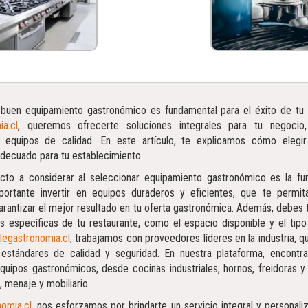
buen equipamiento gastronómico es fundamental para el éxito de tu 
ia.cl
, queremos ofrecerte soluciones integrales para tu negocio,
e equipos de calidad. En este artículo, te explicamos cómo elegi
decuado para tu establecimiento.
cto a considerar al seleccionar equipamiento gastronómico es la fun
portante invertir en equipos duraderos y eficientes, que te permit
arantizar el mejor resultado en tu oferta gastronómica. Además, debes 
s específicas de tu restaurante, como el espacio disponible y el tip
legastronomia.cl
, trabajamos con proveedores líderes en la industria, 
 estándares de calidad y seguridad. En nuestra plataforma, encontra
quipos gastronómicos, desde cocinas industriales, hornos, freidoras y 
s, menaje y mobiliario.
nomia.cl
, nos esforzamos por brindarte un servicio integral y personal