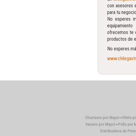
con asesores 
para tu negoci
No esperes má
equipamiento
ofrecemos te 
productos de e
No esperes m
www.chilegastr
Churrasco por Mayor
-
Filete p
Vacuno por Mayor
-
Pollo por 
Distribuidora de Pes