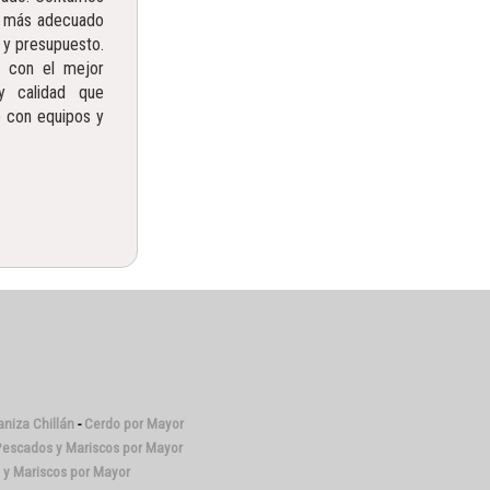
o más adecuado
 y presupuesto.
e con el mejor
y calidad que
 con equipos y
niza Chillán
-
Cerdo por Mayor
escados y Mariscos por Mayor
y Mariscos por Mayor