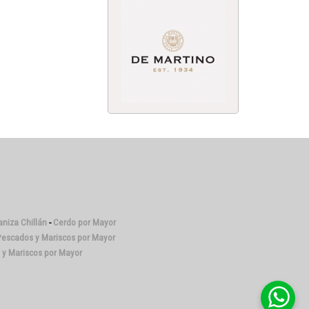
niza Chillán
-
Cerdo por Mayor
escados y Mariscos por Mayor
y Mariscos por Mayor