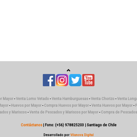
or Mayor
-
Venta Lomo Vetado
-
Venta Hamburguesas
-
Venta Chorizo
-
Venta Longa
Mayor
-
Huevos por Mayor
-
Compra Huevos por Mayor
-
Venta Huevos por Mayor
-
P
cados y Mariscos
-
Venta de Pescados y Mariscos por Mayor
-
Compra de Pescados 
Contáctanos
| Fono: (+56) 978825203 | Santiago de Chile
Desarrollado por
Vilanova Digital