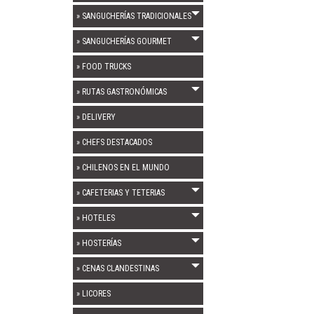
» SANGUCHERÍAS TRADICIONALES
» SANGUCHERÍAS GOURMET
» FOOD TRUCKS
» RUTAS GASTRONÓMICAS
» DELIVERY
» CHEFS DESTACADOS
» CHILENOS EN EL MUNDO
» CAFETERIAS Y TETERIAS
» HOTELES
» HOSTERÍAS
» CENAS CLANDESTINAS
» LICORES