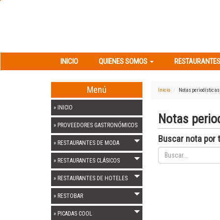
INICIO
QUIENES SOMOS
RESTAURANT
INICIO
QUIENES SOMOS
RESTAURANTES
Menú
Inicio
Notas periodísticas
» INICIO
Notas period
» PROVEEDORES GASTRONÓMICOS
Buscar nota por t
» RESTAURANTES DE MODA
» RESTAURANTES CLÁSICOS
» RESTAURANTES DE HOTELES
» RESTOBAR
» PICADAS COOL