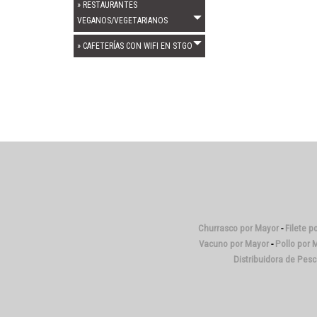
» RESTAURANTES
VEGANOS/VEGETARIANOS
» CAFETERÍAS CON WIFI EN STGO
Churrasco por Mayor
-
Filete p
Vacuno por Mayor
-
Pollo por 
Distribuidora de Pes