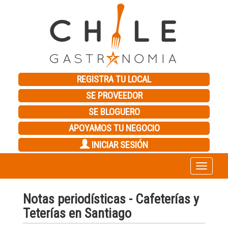
REGISTRA TU LOCAL
SE PROVEEDOR
SE BLOGUERO
APOYAMOS TU NEGOCIO
INICIAR SESIÓN
Toggle
navigation
Notas periodísticas - Cafeterías y
Teterías en Santiago