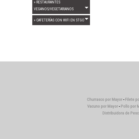
» RESTAURANTES
VEGANOS/VEGETARIANOS
» CAFETERÍAS CON WIFI EN STGO
Churrasco por Mayor
-
Filete p
Vacuno por Mayor
-
Pollo por 
Distribuidora de Pes