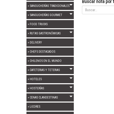
Buscar nota por t
» SANGUCHERÍAS TRADICIONALES
» SANGUCHERÍAS GOURMET
» FOOD TRUCKS
» RUTAS GASTRONÓMICAS
» DELIVERY
» CHEFS DESTACADOS
» CHILENOS EN EL MUNDO
» CAFETERIAS Y TETERIAS
» HOTELES
» HOSTERÍAS
» CENAS CLANDESTINAS
» LICORES