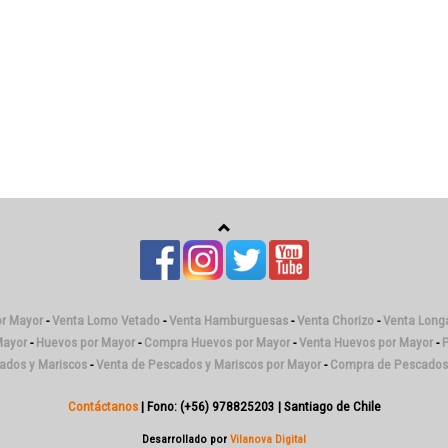
or Mayor
-
Venta Lomo Vetado
-
Venta Hamburguesas
-
Venta Chorizo
-
Venta Longa
Mayor
-
Huevos por Mayor
-
Compra Huevos por Mayor
-
Venta Huevos por Mayor
-
P
cados y Mariscos
-
Venta de Pescados y Mariscos por Mayor
-
Compra de Pescados 
Contáctanos
| Fono: (+56) 978825203 | Santiago de Chile
Desarrollado por
Vilanova Digital