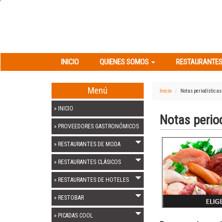
INICIO
QUIENES SOMOS
RESTAURANT
INICIO
QUIENES SOMOS
RESTAURANTES
Menú
Inicio
Notas periodísticas
» INICIO
Notas perio
» PROVEEDORES GASTRONÓMICOS
Previous
» RESTAURANTES DE MODA
» RESTAURANTES CLÁSICOS
» RESTAURANTES DE HOTELES
» RESTOBAR
» PICADAS COOL