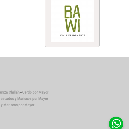
niza Chillán
-
Cerdo por Mayor
escados y Mariscos por Mayor
y Mariscos por Mayor